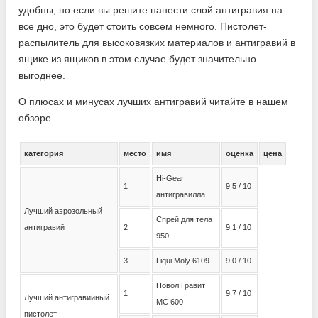
удобны, но если вы решите нанести слой антигравия на
все дно, это будет стоить совсем немного. Пистолет-
распылитель для высоковязких материалов и антигравий в
ящике из ящиков в этом случае будет значительно
выгоднее.
О плюсах и минусах лучших антигравий читайте в нашем
обзоре.
категория
место
имя
оценка
цена
Hi-Gear
1
9.5 / 10
антигравилла
Лучший аэрозольный
Спрей для тела
антигравий
2
9.1 / 10
950
3
Liqui Moly 6109
9.0 / 10
Новол Гравит
1
9.7 / 10
Лучший антигравийный
МС 600
пистолет