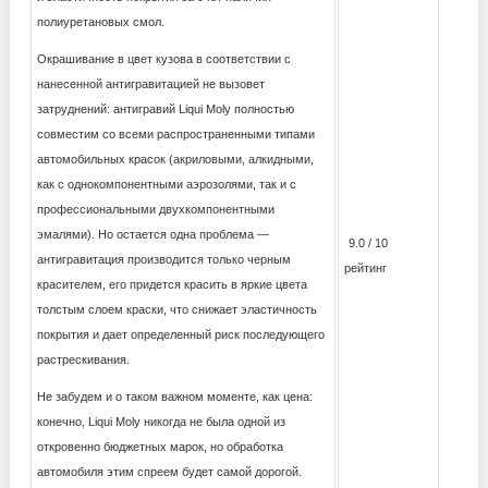
полиуретановых смол.
Окрашивание в цвет кузова в соответствии с
нанесенной антигравитацией не вызовет
затруднений: антигравий Liqui Moly полностью
совместим со всеми распространенными типами
автомобильных красок (акриловыми, алкидными,
как с однокомпонентными аэрозолями, так и с
профессиональными двухкомпонентными
эмалями). Но остается одна проблема —
9.0 / 10
антигравитация производится только черным
рейтинг
красителем, его придется красить в яркие цвета
толстым слоем краски, что снижает эластичность
покрытия и дает определенный риск последующего
растрескивания.
Не забудем и о таком важном моменте, как цена:
конечно, Liqui Moly никогда не была одной из
откровенно бюджетных марок, но обработка
автомобиля этим спреем будет самой дорогой.