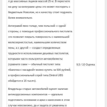
л до массивных ящиков массой 25 кг. В пересчете
на цену за килограмм цены это может поспорить с
бюджетным Новолом, но к качеству стоит подумать
более внимательно.
Антигравий явно толще, чем польский: с одной
стороны, с помощью профессионального пистолета
это позволит покрыть поверхность с наименьшей
мелкозернистостью, наименьшим количеством
пены, а с другой — создаст определенные
трудности в использовании дешевых пистолетов,
которыми часто пользуются автомобилисты
(сравните сами — обычный пистолет типа
9,5 / 10 Оценка
«Баночка с насадкой» можно купить за 500 рублей,
а профессиональный спрей типа Dinitrol UBS
обойдется в 16 тысяч).
Владельцы старых автомобилей оценят наличие
антикоррозионных компонентов — идеально
подготовить основание и арки к нанесению в этом
случае невозможно, да и защита от ржавчины в