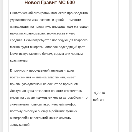
Новол Гравит МС 600
Синтетический антигравий польского производства
удовлетворил и качеством, и ценой — емкости
литра хватит на приличную площадь, сам материал
наносится равномерно, зернистость у него
средняя. Если потребуется последующая покраска,
можно будет выбрать наиболее подходящий цвет —
Novol выпускается с белым, серым или черным
красителем.
К прочности просушенной антигравитации
претензий нет — пленка эластичная, имеет
приличную адгезию и не сохнет со временем.
Доступная цена позволяет нанести его толстым
9,7 / 10
слоем на самые «шумные» места автомобиля, что
рейтинг
значительно повысит акустический комфорт,
поэтому высокую оценку в рейтинге лучших
антигравийных покрытий можно считать
заслуженной.