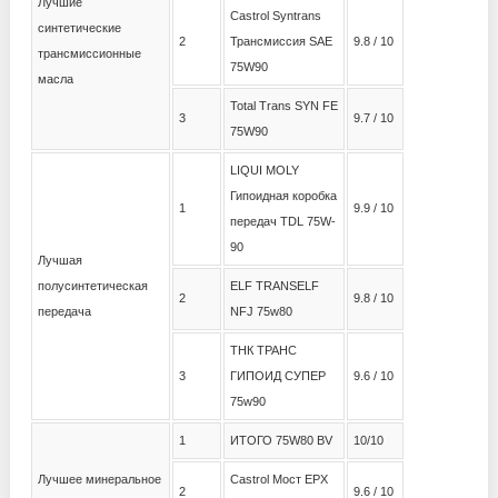
Лучшие
Castrol Syntrans
синтетические
2
Трансмиссия SAE
9.8 / 10
трансмиссионные
75W90
масла
Total Trans SYN FE
3
9.7 / 10
75W90
LIQUI MOLY
Гипоидная коробка
1
9.9 / 10
передач TDL 75W-
90
Лучшая
полусинтетическая
ELF TRANSELF
2
9.8 / 10
передача
NFJ 75w80
ТНК ТРАНС
3
ГИПОИД СУПЕР
9.6 / 10
75w90
1
ИТОГО 75W80 BV
10/10
Лучшее минеральное
Castrol Мост EPX
2
9.6 / 10