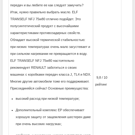
передач и вы любите ее как следует замучить?
Итак, нужно правильно выбрать масло. ELF
TRANSELF NFJ 75w80 отлично подойдет. Это
полусинтетический продукт с высочайшими
характеристиками противозадирных свойств.
Обладает высокой термической стабильностью:
при низких температурах очень мало загустевает и
при сильном нагревании не превращается в воду.
ELF TRANSELF NFJ 75w80 настоятельно
рекомендует RENAULT заботиться о своих
машинах с коробками передач класса J, TL4 и NDX.
9,8 / 10
Многие другие автомобили тоже его поддерживают.
рейтинг
Присоединяйся сейчас! Основные преимущества:
высокий расход при низкой температуре;
Дополнительный комплекс EP обеспечивает
хорошую защиту от защемления шестерен даже
при очень высоких нагрузках;