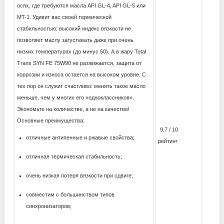
осях, где требуются масла API GL-4, API GL-5 или
MT-1. Удивит вас своей термической
стабильностью: высокий индекс вязкости не
позволяет маслу загустевать даже при очень
низких температурах (до минус 50). А в жару Total
Trans SYN FE 75W90 не разжижается, защита от
коррозии и износа остается на высоком уровне. С
тех пор он служит счастливо: менять такое масло
меньше, чем у многих его «одноклассников».
Экономьте на количестве, а не на качестве!
Основные преимущества:
9,7 / 10
отличные антипенные и ржавые свойства;
рейтинг
отличная термическая стабильность;
очень низкая потеря вязкости при сдвиге;
совместим с большинством типов
синхронизаторов;