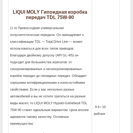
LIQUI MOLY Гипоидная коробка
передач TDL 75W-90
(1 л) Превосходная универсальная
полусинтетическая передача. Он принадлежит к
классификации TDL — Total Drive Line — может
использоваться для всех типов приводов.
Благодаря двойному допуску (API GL-4/5) он
подходит для большинства агрегатов: от
синхронизированных и несинхронизированных
коробок передач до гипоидных передач. Обладает
хорошими антифрикционными и износостойкими
свойствами. Если у вас несколько разных
автомобилей и вы не хотите тратиться на разные
виды масел, то LIQUI MOLY Hypoid-Getriebeoil TDL
9.9 / 10
75W-90 станет идеальным вариантом. Цена вполне
рейтинг
адекватна такому качеству. Основные
преимущества: