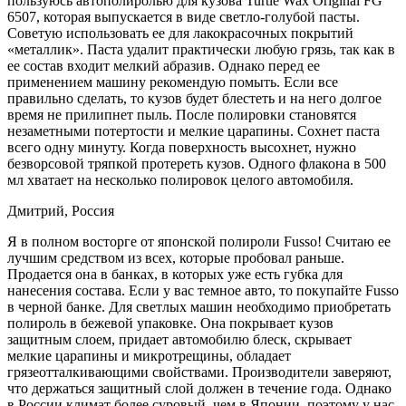
пользуюсь автополиролью для кузова Turtle Wax Original FG
6507, которая выпускается в виде светло-голубой пасты.
Советую использовать ее для лакокрасочных покрытий
«металлик». Паста удалит практически любую грязь, так как в
ее состав входит мелкий абразив. Однако перед ее
применением машину рекомендую помыть. Если все
правильно сделать, то кузов будет блестеть и на него долгое
время не прилипнет пыль. После полировки становятся
незаметными потертости и мелкие царапины. Сохнет паста
всего одну минуту. Когда поверхность высохнет, нужно
безворсовой тряпкой протереть кузов. Одного флакона в 500
мл хватает на несколько полировок целого автомобиля.
Дмитрий, Россия
Я в полном восторге от японской полироли Fusso! Считаю ее
лучшим средством из всех, которые пробовал раньше.
Продается она в банках, в которых уже есть губка для
нанесения состава. Если у вас темное авто, то покупайте Fusso
в черной банке. Для светлых машин необходимо приобретать
полироль в бежевой упаковке. Она покрывает кузов
защитным слоем, придает автомобилю блеск, скрывает
мелкие царапины и микротрещины, обладает
грязеотталкивающими свойствами. Производители заверяют,
что держаться защитный слой должен в течение года. Однако
в России климат более суровый, чем в Японии, поэтому у нас