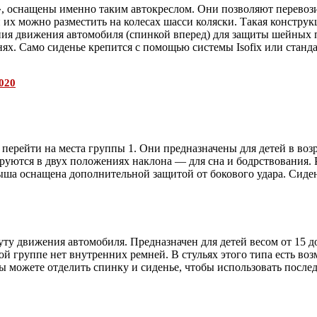
оснащены именно таким автокреслом. Они позволяют перевозить 
 их можно разместить на колесах шасси коляски. Такая конструк
ния движения автомобиля (спинкой вперед) для защиты шейных 
х. Само сиденье крепится с помощью системы Isofix или станд
020
 перейти на места группы 1. Они предназначены для детей в возр
ируются в двух положениях наклона — для сна и бодрствования
ша оснащена дополнительной защитой от бокового удара. Сиден
уту движения автомобиля. Предназначен для детей весом от 15
й группе нет внутренних ремней. В стульях этого типа есть воз
вы можете отделить спинку и сиденье, чтобы использовать послед