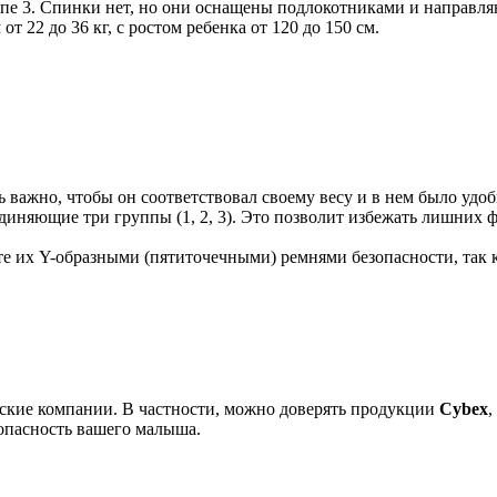
пе 3. Спинки нет, но они оснащены подлокотниками и направля
т 22 до 36 кг, с ростом ребенка от 120 до 150 см.
ь важно, чтобы он соответствовал своему весу и в нем было удоб
диняющие три группы (1, 2, 3). Это позволит избежать лишних 
те их Y-образными (пятиточечными) ремнями безопасности, так 
йские компании. В частности, можно доверять продукции
Cybex
,
зопасность вашего малыша.