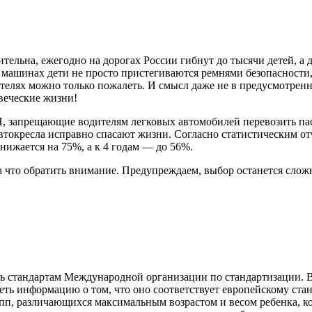
тельна, ежегодно на дорогах России гибнут до тысячи детей, а
х машинах дети не просто пристегиваются ремнями безопасности
телях можно только пожалеть. И смысл даже не в предусмотренно
веческие жизни!
ДП, запрещающие водителям легковых автомобилей перевозить па
 автокресла исправно спасают жизни. Согласно статистическим 
нижается на 75%, а к 4 годам — ​​до 56%.
на что обратить внимание. Предупреждаем, выбор останется слож
ать стандартам Международной организации по стандартизации. 
еть информацию о том, что оно соответствует европейскому стан
пп, различающихся максимальным возрастом и весом ребенка, кот