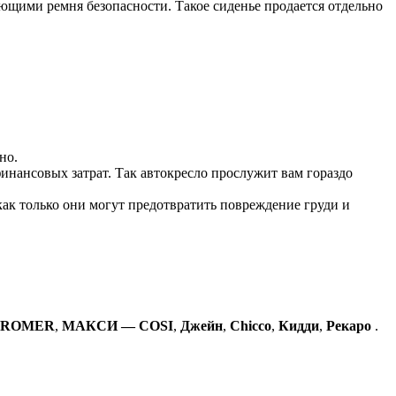
ющими ремня безопасности. Такое сиденье продается отдельно
но.
финансовых затрат. Так автокресло прослужит вам гораздо
как только они могут предотвратить повреждение груди и
ROMER
,
МАКСИ
—
COSI
,
Джейн
,
Chicco
,
Кидди
,
Рекаро
.