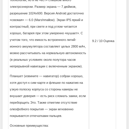
технологий, но и не «ест» слишком много
электроэнергии. Размер экрана — 7 дюймов,
разрешение 1024х600. Версия Android достаточно
«свежая» — 6.0 (Marshmallow). Экран IPS яркий и
контрастный, при свете и под углом читается
хорошо, батарея при этом умеренно «кушает». С
учетом того, что емкость встроенного литий-
9.2 / 10 Оценка
ионного аккумулятора составляет целых 2800 мАч,
можно рассчитывать на нормальную автономность
(в реальных условиях около полутора часов
непрерывной навигации с включенным экраном).
Планшет (извините — навигатор) собран хорошо,
хотя доступ к сим-карте и флешке по нажатию на
узкую полоску корпуса со стороны камеры не
внушает доверия — есть риск сломать замки, если
переборщить Это. Также отметим отсутствие
олеофобного покрытия — экран мгновенно
покрывается отпечатками пальцев.
Основные преимущества: