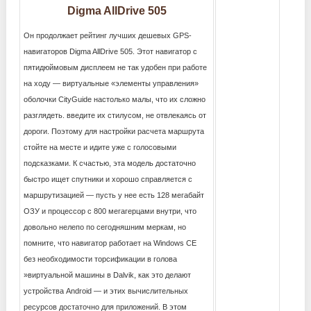
Digma AllDrive 505
Он продолжает рейтинг лучших дешевых GPS-
навигаторов Digma AllDrive 505. Этот навигатор с
пятидюймовым дисплеем не так удобен при работе
на ходу — виртуальные «элементы управления»
оболочки CityGuide настолько малы, что их сложно
разглядеть. введите их стилусом, не отвлекаясь от
дороги. Поэтому для настройки расчета маршрута
стойте на месте и идите уже с голосовыми
подсказками. К счастью, эта модель достаточно
быстро ищет спутники и хорошо справляется с
маршрутизацией — пусть у нее есть 128 мегабайт
ОЗУ и процессор с 800 мегагерцами внутри, что
довольно нелепо по сегодняшним меркам, но
помните, что навигатор работает на Windows CE
без необходимости торсификации в голова
»виртуальной машины в Dalvik, как это делают
устройства Android — и этих вычислительных
ресурсов достаточно для приложений. В этом