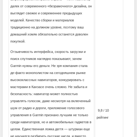
далек от современного «безрамочного» дизайна, он
выглядит свежее и современнее предыдущих
моделей. Качество сборки и материалов
традиционно на должном уровне, поэтому ваш
домашний хомяк обязательно останется доволен
покупкой.
Отзывчивость интерфейса, скорость загрузки и
поиск спутников наглядно показывают, зачем
Garmin нужны его деньги. Не зря компания стала
де-факто монополистом на сегодняшнем рынке
высококлассных навигаторов, конкурировать с
мастерами в Канзасе очень сложно. Не забыта и
безопасность: навигатор может полностью
управлять голосом, даже несмотря на включенный
шум от радио и дороги, приложение голосового
9,8 / 10
управления в Garmin признано лучшим не только
рейтинг
среди навигаторов, но и автомобильных гаджетов в
целом. Единственная ложка дегтя — штурман еще
не научился разбирать русские числа, и вместо