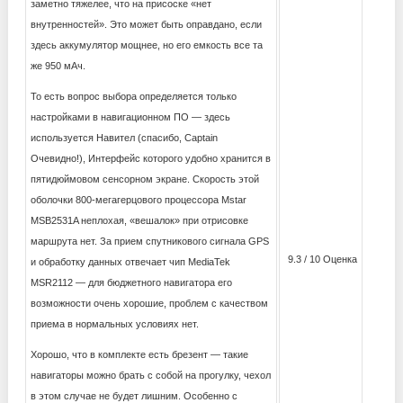
заметно тяжелее, что на присоске «нет
внутренностей». Это может быть оправдано, если
здесь аккумулятор мощнее, но его емкость все та
же 950 мАч.
То есть вопрос выбора определяется только
настройками в навигационном ПО — здесь
используется Навител (спасибо, Captain
Очевидно!), Интерфейс которого удобно хранится в
пятидюймовом сенсорном экране. Скорость этой
оболочки 800-мегагерцового процессора Mstar
MSB2531A неплохая, «вешалок» при отрисовке
маршрута нет. За прием спутникового сигнала GPS
9.3 / 10 Оценка
и обработку данных отвечает чип MediaTek
MSR2112 — для бюджетного навигатора его
возможности очень хорошие, проблем с качеством
приема в нормальных условиях нет.
Хорошо, что в комплекте есть брезент — такие
навигаторы можно брать с собой на прогулку, чехол
в этом случае не будет лишним. Особенно с