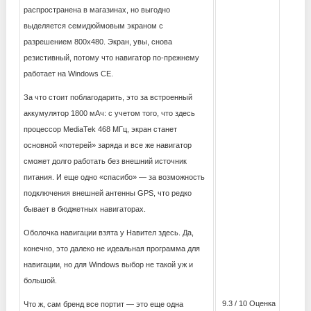
распространена в магазинах, но выгодно
выделяется семидюймовым экраном с
разрешением 800х480. Экран, увы, снова
резистивный, потому что навигатор по-прежнему
работает на Windows CE.
За что стоит поблагодарить, это за встроенный
аккумулятор 1800 мАч: с учетом того, что здесь
процессор MediaTek 468 МГц, экран станет
основной «потерей» заряда и все же навигатор
сможет долго работать без внешний источник
питания. И еще одно «спасибо» — за возможность
подключения внешней антенны GPS, что редко
бывает в бюджетных навигаторах.
Оболочка навигации взята у Навител здесь. Да,
конечно, это далеко не идеальная программа для
навигации, но для Windows выбор не такой уж и
большой.
9.3 / 10 Оценка
Что ж, сам бренд все портит — это еще одна