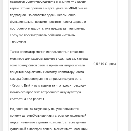
навигатор успел «посидеть» в магазине — старые
карты, это не премия в марке, даже за МКАД они не
подходили. Но оболочка здесь, несомненно,
функциональна: помимо простого поиска адреса и
построения маршрута, она предлагает, например,
сразу же просматривать рейтинги и отзывы
TripAdvisor.
Также навигатор можно использовать в качестве
монитора для камеры заднего вида, правда, камера
9,5 / 10 Оценка
тоже понадобится своя, а приемник видеосигнала
придется подключить к самому навигатору: сама
камера беспроводная, но в приемнике уже есть
«Хвост». Выйти из машины за «пятьдесят секунд»
можно без проблем: встроенного аккумулятора
хватает на час работы.
Но, конечно, за такую ​​цену вы уже понимаете,
почему автомобильные навигаторы как отдельный
гаджет начинают сдавать позиции. За те же деньги
купленный смартфон теперь может иметь больший