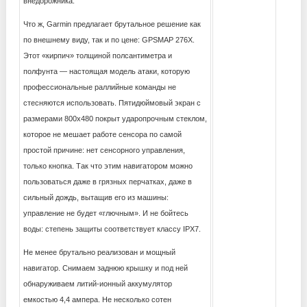
внедорожника.
Что ж, Garmin предлагает брутальное решение как
по внешнему виду, так и по цене: GPSMAP 276X.
Этот «кирпич» толщиной полсантиметра и
полфунта — настоящая модель атаки, которую
профессиональные раллийные команды не
стесняются использовать. Пятидюймовый экран с
размерами 800х480 покрыт ударопрочным стеклом,
которое не мешает работе сенсора по самой
простой причине: нет сенсорного управления,
только кнопка. Так что этим навигатором можно
пользоваться даже в грязных перчатках, даже в
сильный дождь, вытащив его из машины:
управление не будет «глючным». И не бойтесь
воды: степень защиты соответствует классу IPX7.
Не менее брутально реализован и мощный
навигатор. Снимаем заднюю крышку и под ней
обнаруживаем литий-ионный аккумулятор
емкостью 4,4 ампера. Не несколько сотен