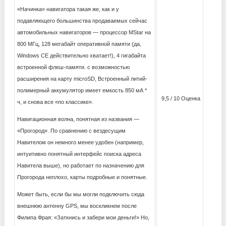
«Начинка» навигатора такая же, как и у
подавляющего большинства продаваемых сейчас
автомобильных навигаторов — процессор MStar на
800 МГц, 128 мегабайт оперативной памяти (да,
Windows CE действительно хватает!), 4 гигабайта
встроенной флеш-памяти. с возможностью
расширения на карту microSD, Встроенный литий-
полимерный аккумулятор имеет емкость 850 мА *
9,5 / 10 Оценка
ч, и снова все «по классике».
Навигационная волна, понятная из названия —
«Прогород». По сравнению с вездесущим
Навителом он немного менее удобен (например,
интуитивно понятный интерфейс поиска адреса
Навитела выше), но работает по назначению для
Прогорода неплохо, карты подробные и понятные.
Может быть, если бы мы могли подключить сюда
внешнюю антенну GPS, мы воскликнем после
Филипа Фрая: «Заткнись и забери мои деньги!» Но,