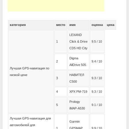
категория
место
имя
оценка
цена
LEXAND
1
Click & Drive
9.5 / 10
CD5 HD City
Digma
2
9.4 / 10
AllDrive 505
Лучшая GPS-навигация по
низкой цене
НАВИТЕЛ
3
9.3 / 10
С500
4
XPX PM-719
9.3 / 10
Prology
5
9.1 / 10
iMAP-A530
Лучшая GPS-навигация для
Garmin
автомобилей для
1
GPSMAP
9.9 / 10