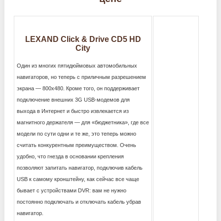
LEXAND Click & Drive CD5 HD
City
Один из многих пятидюймовых автомобильных
навигаторов, но теперь с приличным разрешением
экрана — 800х480. Кроме того, он поддерживает
подключение внешних 3G USB-модемов для
выхода в Интернет и быстро извлекается из
магнитного держателя — для «бюджетника», где все
модели по сути одни и те же, это теперь можно
считать конкурентным преимуществом. Очень
удобно, что гнезда в основании крепления
позволяют запитать навигатор, подключив кабель
USB к самому кронштейну, как сейчас все чаще
бывает с устройствами DVR: вам не нужно
постоянно подключать и отключать кабель убрав
навигатор.