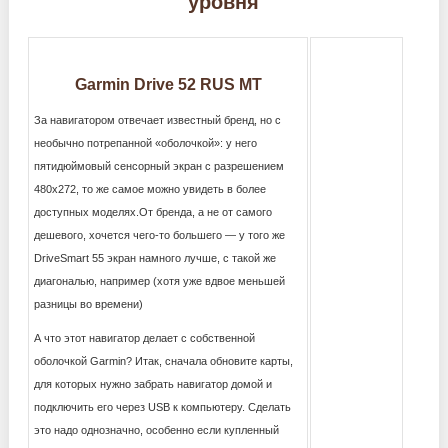
уровня
Garmin Drive 52 RUS MT
За навигатором отвечает известный бренд, но с
необычно потрепанной «оболочкой»: у него
пятидюймовый сенсорный экран с разрешением
480х272, то же самое можно увидеть в более
доступных моделях.От бренда, а не от самого
дешевого, хочется чего-то большего — у того же
DriveSmart 55 экран намного лучше, с такой же
диагональю, например (хотя уже вдвое меньшей
разницы во времени)
А что этот навигатор делает с собственной
оболочкой Garmin? Итак, сначала обновите карты,
для которых нужно забрать навигатор домой и
подключить его через USB к компьютеру. Сделать
это надо однозначно, особенно если купленный