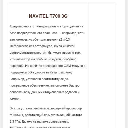
NAVITEL T700 3G
Традиционно этот «андроид-навигатор» сделан на
базе посредственного планшета — например, есть
две камеры, но обе «для зрения» (2 и 0,3
мегапикселя без автофокуса, мыла и низкой
светочувствительности). Мы умалчиваем о том,
что навигатор им вообще не нужен, особенно
передний. Но наличие полноценного GSM-модуля с
поддержкой 3G в дороге не будет лишним:
например, установив соответствующее
программное обеспечение, вы сможете быстро
обновить базу данных стационарных радаров и
камер.
Внутри установлен четырехъядерный процессор
MTK8321, работающий на максимальной частоте
1,3 ГГц. Далеко не на пике современных