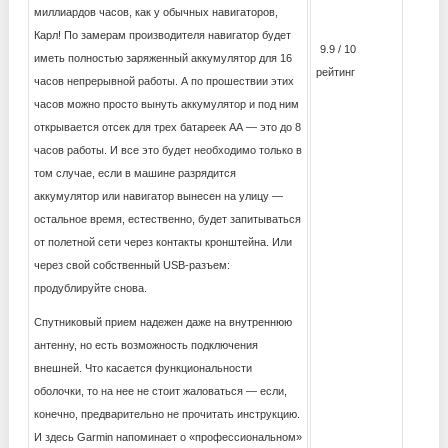
миллиардов часов, как у обычных навигаторов,
Карл! По замерам производителя навигатор будет
9.9 / 10
иметь полностью заряженный аккумулятор для 16
рейтинг
часов непрерывной работы. А по прошествии этих
часов можно просто вынуть аккумулятор и под ним
открывается отсек для трех батареек АА — это до 8
часов работы. И все это будет необходимо только в
том случае, если в машине разрядится
аккумулятор или навигатор вынесен на улицу —
остальное время, естественно, будет запитываться
от полетной сети через контакты кронштейна. Или
через свой собственный USB-разъем:
продублируйте снова.
Спутниковый прием надежен даже на внутреннюю
антенну, но есть возможность подключения
внешней. Что касается функциональности
оболочки, то на нее не стоит жаловаться — если,
конечно, предварительно не прочитать инструкцию.
И здесь Garmin напоминает о «профессиональном»